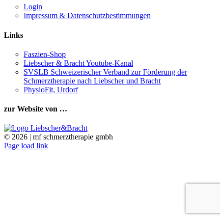
Login
Impressum & Datenschutzbestimmungen
Links
Faszien-Shop
Liebscher & Bracht Youtube-Kanal
SVSLB Schweizerischer Verband zur Förderung der
Schmerztherapie nach Liebscher und Bracht
PhysioFit, Urdorf
zur Website von …
©
2026 | mf schmerztherapie gmbh
Facebook
X
Instagram
Pinterest
Page load link
Go
to
Top