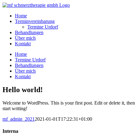
Skip
to
Home
content
Terminvereinbarung
Termine Urdorf
Behandlungen
Über mich
Kontakt
Home
Termine Urdorf
Behandlungen
Über mich
Kontakt
Hello world!
Welcome to WordPress. This is your first post. Edit or delete it, then
start writing!
mf_admin_2021
2021-01-01T17:22:31+01:00
Interna