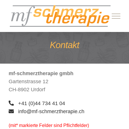
Skip
to
content
Kontakt
mf-schmerztherapie gmbh
Gartenstrasse 12
CH-8902 Urdorf
+41 (0)44 734 41 04
info@mf-schmerztherapie.ch
(mit* markierte Felder sind Pflichtfelder)