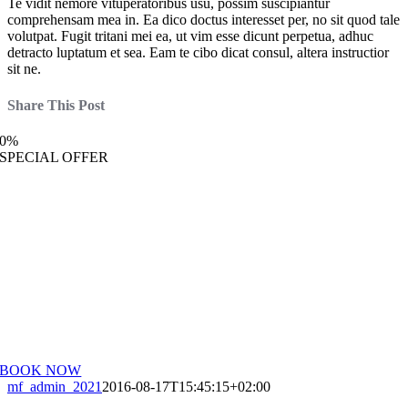
Te vidit nemore vituperatoribus usu, possim suscipiantur
comprehensam mea in. Ea dico doctus interesset per, no sit quod tale
volutpat. Fugit tritani mei ea, ut vim esse dicunt perpetua, adhuc
detracto luptatum et sea. Eam te cibo dicat consul, altera instructior
sit ne.
Share This Post
0
%
SPECIAL OFFER
Take some time. Treat yourself. You
deserve it.
Book a treatment this month and receive a 25% on all further
treatments.
BOOK NOW
mf_admin_2021
2016-08-17T15:45:15+02:00