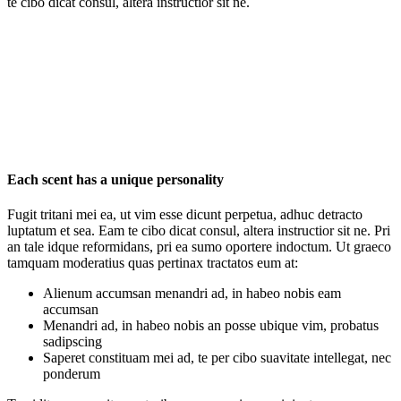
te cibo dicat consul, altera instructior sit ne.
Each scent has a unique personality
Fugit tritani mei ea, ut vim esse dicunt perpetua, adhuc detracto
luptatum et sea. Eam te cibo dicat consul, altera instructior sit ne. Pri
an tale idque reformidans, pri ea sumo oportere indoctum. Ut graeco
tamquam moderatius quas pertinax tractatos eum at:
Alienum accumsan menandri ad, in habeo nobis eam
accumsan
Menandri ad, in habeo nobis an posse ubique vim, probatus
sadipscing
Saperet constituam mei ad, te per cibo suavitate intellegat, nec
ponderum