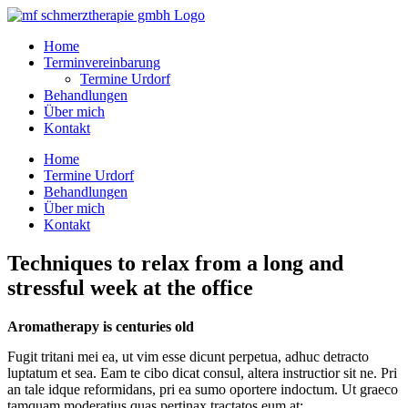
Skip
to
Home
content
Terminvereinbarung
Termine Urdorf
Behandlungen
Über mich
Kontakt
Home
Termine Urdorf
Behandlungen
Über mich
Kontakt
Techniques to relax from a long and
stressful week at the office
Aromatherapy is centuries old
Fugit tritani mei ea, ut vim esse dicunt perpetua, adhuc detracto
luptatum et sea. Eam te cibo dicat consul, altera instructior sit ne. Pri
an tale idque reformidans, pri ea sumo oportere indoctum. Ut graeco
tamquam moderatius quas pertinax tractatos eum at: